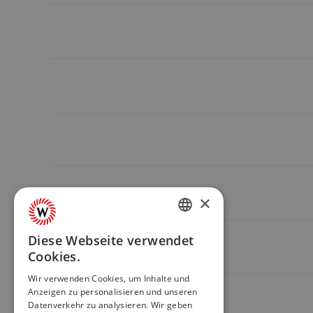
https://www.klingenfuss.org/gta.htm
http://www.walserhaus-safiental.ch/
https://www.alpmuseum.at/
https://www.alpmuseum.at/
×
https://www.alpmuseum.at/
GERMAN
Diese Webseite verwendet
Cookies.
ENGLISH
Wir verwenden Cookies, um Inhalte und
https://www.alpmuseum.at/
Anzeigen zu personalisieren und unseren
Datenverkehr zu analysieren. Wir geben