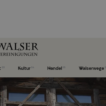
t
Kultur
Handel
Walserwege
03
04
05